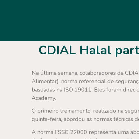
CDIAL Halal part
Na última semana, colaboradores da CDIAL
Alimentar), norma referencial de segurança
baseadas na ISO 19011. Eles foram direcion
Academy.
O primeiro treinamento, realizado na segun
quinta-feira, abordou as normas técnicas
A norma FSSC 22000 representa uma abord