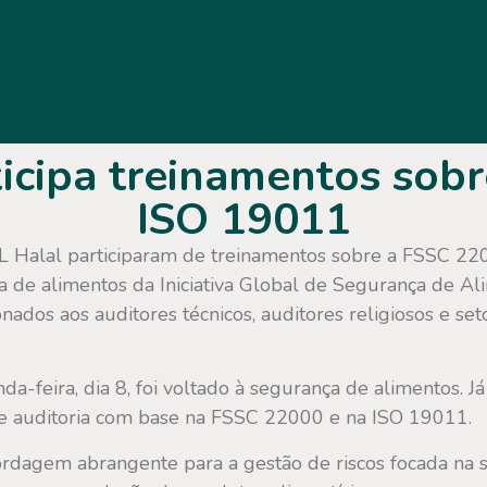
icipa treinamentos sob
ISO 19011
 Halal participaram de treinamentos sobre a FSSC 220
 de alimentos da Iniciativa Global de Segurança de Alim
ados aos auditores técnicos, auditores religiosos e se
da-feira, dia 8, foi voltado à segurança de alimentos. J
 de auditoria com base na FSSC 22000 e na ISO 19011.
agem abrangente para a gestão de riscos focada na s