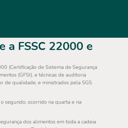
re a FSSC 22000 e
00 (Certificação de Sistema de Segurança
entos (GFSI), e técnicas de auditoria
tor de qualidade, e ministrados pela SGS
á o segundo, ocorrido na quarta e na
egurança dos alimentos em toda a cadeia