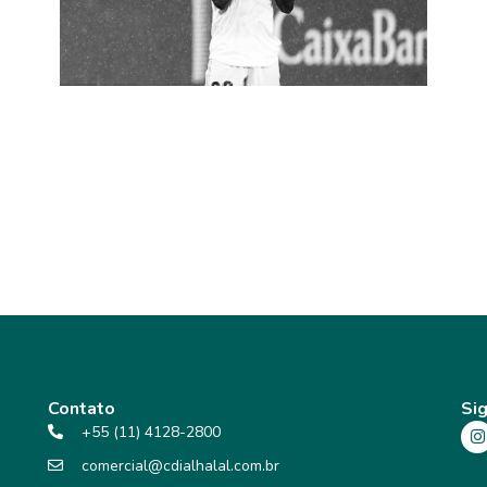
O RACISMO NA VISÃO DO ISLAM –
CASO VINI JR.
Contato
Sig
+55 (11) 4128-2800
comercial@cdialhalal.com.br