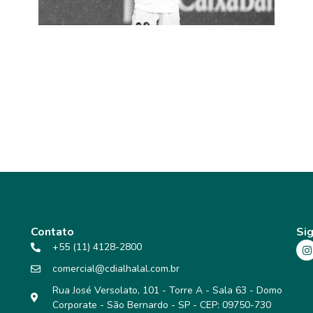
O RACISMO NA VISÃO DO ISLAM –
CASO VINI JR.
Contato
Sig
+55 (11) 4128-2800
comercial@cdialhalal.com.br
Rua José Versolato, 101 - Torre A - Sala 63 - Domo
Corporate - São Bernardo - SP - CEP: 09750-730