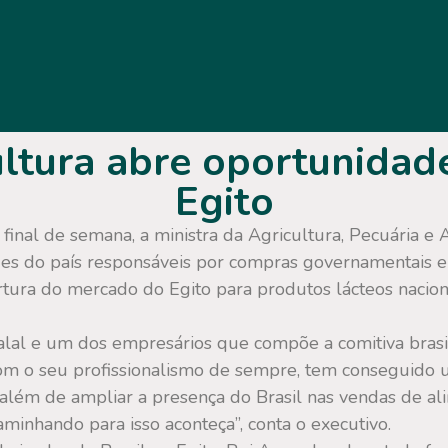
ultura abre oportunidade
Egito
inal de semana, a ministra da Agricultura, Pecuária e 
des do país responsáveis por compras governamentais e a
rtura do mercado do Egito para produtos lácteos nacion
 Halal e um dos empresários que compõe a comitiva brasil
com o seu profissionalismo de sempre, tem conseguido 
lém de ampliar a presença do Brasil nas vendas de al
minhando para isso aconteça”, conta o executivo.