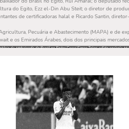
aixador do Brasil no Egito, Rui Amaral; o deputado fe
ultura do Egito, Ezz el-Din Abu Steit; o diretor de pro
tantes de certificadoras halal e Ricardo Santin, diretor
Agricultura, Pecuária e Abastecimento (MAPA) e de expo
ait e os Emirados Árabes, dois dos principais mercados 
bida
tário da embaixada do Brasil no Egito; Cesar Simas Teles, adido agrícola no Eg
Ministra da Agricultura, Pecuária e Abastecimento, Tereza
Mi
Abastecimento e Rui Amaral, embaixador do Brasil no Egito
Cristina, em reunião com o ministro da Agricultura do Egito,
Ezz el-Din Abu Steit, na manhã do último domingo (15/9)
Veja mais