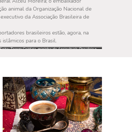
deral Alceu Moreira; o embaixador
dução animal da Organização Nacional de
-executivo da Associação Brasileira de
rtadores brasileiros estão, agora, na
islâmicos para o Brasil.
ito; Tereza Cristina, ministra da Agricultura, Pecuária e
nistra durante café da manhã com o general Fayez Abaza,
diretor de produção animal da Organização Nacional de
Projetos de Serviços