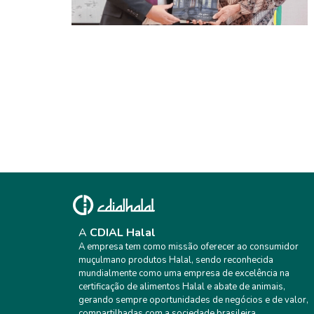
CDIAL HALAL FORTALECENDO LAÇOS
COM A INDONÉSIA
A
CDIAL Halal
A empresa tem como missão oferecer ao consumidor
muçulmano produtos Halal, sendo reconhecida
mundialmente como uma empresa de excelência na
certificação de alimentos Halal e abate de animais,
gerando sempre oportunidades de negócios e de valor,
compartilhadas com a sociedade brasileira.