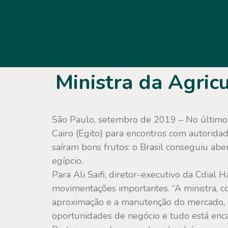
Ministra da Agric
São Paulo, setembro de 2019 – No último f
Cairo (Egito) para encontros com autorida
saíram bons frutos: o Brasil conseguiu abe
egípcio.
Para Ali Saifi, diretor-executivo da Cdial
movimentações importantes. “A ministra, 
aproximação e a manutenção do mercado, a
oportunidades de negócio e tudo está enca