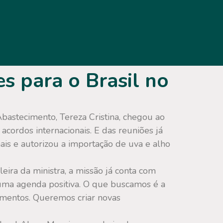
s para o Brasil no
Abastecimento, Tereza Cristina, chegou ao
cordos internacionais. E das reuniões já
ais e autorizou a importação de uva e alho
eira da ministra, a missão já conta com
uma agenda positiva. O que buscamos é a
imentos. Queremos criar novas