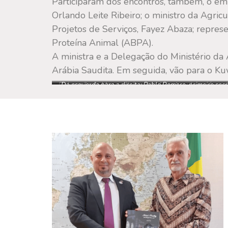
Participaram dos encontros, também, o emb
Orlando Leite Ribeiro; o ministro da Agric
Projetos de Serviços, Fayez Abaza; represen
Proteína Animal (ABPA).
A ministra e a Delegação do Ministério da 
Arábia Saudita. Em seguida, vão para o Kuw
Delegação do Mapa e de exportadores brasileiros é rece
Da esquerda para a direita: Pablo Romero, primeiro secre
na Embaixada Brasileira no Cairo (Egito)